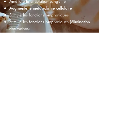
Améliore la circulation sanguine
Augmente le métabolisme cellulaire
Stimule les fonctions lymphatiques
Stimule les fonctions lymphatiques (élimination
des toxines)
Génère une sensation de bien-être qui se
prolonge longtemps après la séance.
06 61 19 27 71
Ma grille tarifaire
15 Grande Rue 89510 Véron Yonne, Bourgogn