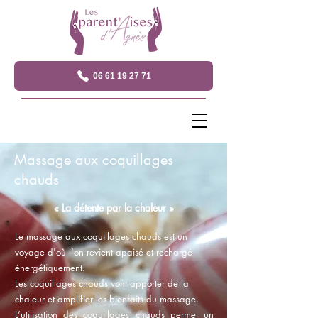
06 61 19 27 71
Massage aux coquillages
chauds
« La détente par la chaleur »
Le massage aux coquillages chauds est un
voyage d'où l'on revient apaisé et rechargé
énergétiquement.
Les coquillages chauds vont apporter de la
chaleur et amplifier les bienfaits du massage.
L’utilisation des coquillages chauds permet un