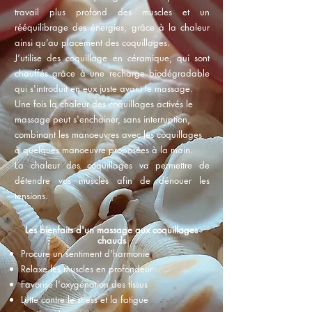
travail plus profond des muscles et un
rééquilibrage des énergies, grâce à la chaleur
ainsi qu’au placement des coquillages.
J’utilise des coquillage en céramique, qui sont
chauffés grâce à une recharge biodégradable
qui s'introduit en eux juste avant le massage.
Une fois la chaleur des coquillages activés le
massage peut s'enchainer, sans interruption,
combinant les manoeuvres avec les coquillages
à quelques manoeuvre proposées à la main.
La chaleur des coquillages va permettre de
détendre vos muscles afin de dénouer les
tensions.
Les bienfaits d'un massage aux coquillages
chauds
Procure un sentiment d'harmonie
Relaxe les muscles en profondeur
Favorise l'oxygénation des tissus
Lutte contre le stress et la fatigue